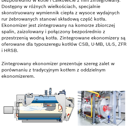
bezpośrednio w kotle i całkowicie z nim zintegrowany.
Dostępny w różnych wielkościach, specjalnie
skonstruowany wymiennik ciepła z wysoce wydajnych
rur żebrowanych stanowi składową część kotła.
Ekonomizer jest zintegrowany na komorze zbiorczej
spalin, zaizolowany i połączony bezpośrednio z
przestrzenią wodną kotła. Zintegrowane ekonomizery są
oferowane dla typoszeregu kotłów CSB, U-MB, UL-S, ZFR
i HRSB.
Zintegrowany ekonomizer prezentuje szereg zalet w
porównaniu z tradycyjnym kotłem z oddzielnym
ekonomizerem.