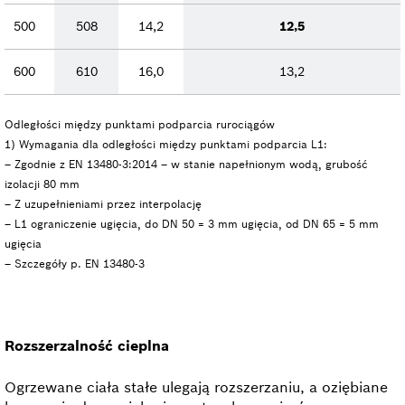
500
508
14,2
12,5
600
610
16,0
13,2
Odległości między punktami podparcia rurociągów
1) Wymagania dla odległości między punktami podparcia L1:
– Zgodnie z EN 13480-3:2014 – w stanie napełnionym wodą, grubość
izolacji 80 mm
– Z uzupełnieniami przez interpolację
– L1 ograniczenie ugięcia, do DN 50 = 3 mm ugięcia, od DN 65 = 5 mm
ugięcia
– Szczegóły p. EN 13480-3
Rozszerzalność cieplna
Ogrzewane ciała stałe ulegają rozszerzaniu, a oziębiane