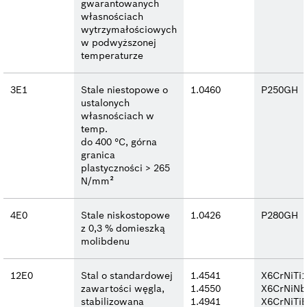
gwarantowanych
własnościach
wytrzymałościowych
w podwyższonej
temperaturze
3E1
Stale niestopowe o
1.0460
P250GH
ustalonych
własnościach w
temp.
do 400 °C, górna
granica
plastyczności > 265
N/mm²
4E0
Stale niskostopowe
1.0426
P280GH
z 0,3 % domieszką
molibdenu
12E0
Stal o standardowej
1.4541
X6CrNiTi1
zawartości węgla,
1.4550
X6CrNiNb
stabilizowana
1.4941
X6CrNiTi