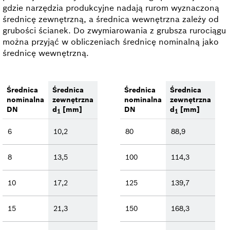
gdzie narzędzia produkcyjne nadają rurom wyznaczoną
średnicę zewnętrzną, a średnica wewnętrzna zależy od
grubości ścianek. Do zwymiarowania z grubsza rurociągu
można przyjąć w obliczeniach średnicę nominalną jako
średnicę wewnętrzną.
Średnica
Średnica
Średnica
Średnica
nominalna
zewnętrzna
nominalna
zewnętrzna
DN
d
[mm]
DN
d
[mm]
1
1
6
10,2
80
88,9
8
13,5
100
114,3
10
17,2
125
139,7
15
21,3
150
168,3