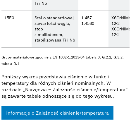
Ti i Nb
15E0
Stal o standardowej
1.4571
X6CrNiMo
zawartości węgla,
1.4580
12-2
stop
X6CrNiMo
z molibdenem,
12-2
stabilizowana Ti i Nb
Grupy materiałowe zgodnie z EN 1092-1:2013-04 tabela 9, G.2.2, G.3.2,
tabela D.1
Poniższy wykres przedstawia ciśnienie w funkcji
temperatury dla różnych ciśnień nominalnych. W
rozdziale „Narzędzia – Zależność ciśnienie/temperatura”
są zawarte tabele odnoszące się do tego wykresu.
Informacje o Zależność ciśnienie/temperatura