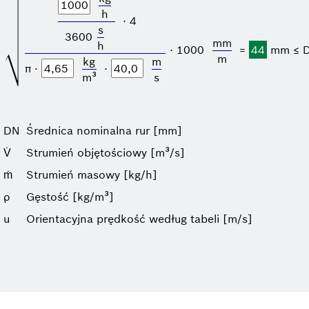
h
⋅ 4
s
3600
mm
h
⋅ 1000
=
44
mm ≤ 
m
kg
m
π ⋅
⋅
m³
s
DN
Średnica nominalna rur [mm]
V̇
Strumień objętościowy [m³/s]
ṁ
Strumień masowy [kg/h]
ρ
Gęstość [kg/m³]
u
Orientacyjna prędkość według tabeli [m/s]