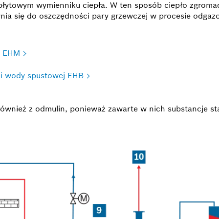
płytowym wymienniku ciepła. W ten sposób ciepło zgromad
ynia się do oszczędności pary grzewczej w procesie odgaz
ła EHM
 i wody spustowej EHB
również z odmulin, ponieważ zawarte w nich substancje st