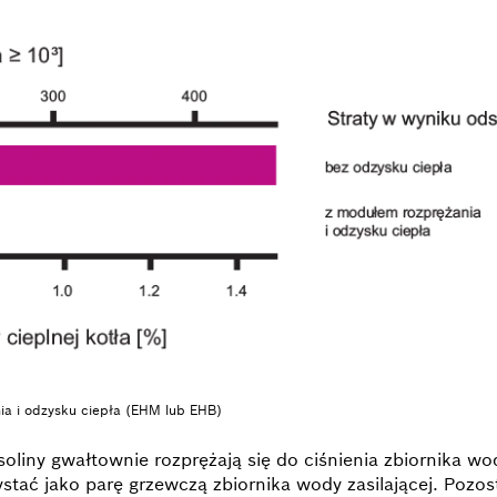
ia i odzysku ciepła (EHM lub EHB)
iny gwałtownie rozprężają się do ciśnienia zbiornika wod
tać jako parę grzewczą zbiornika wody zasilającej. Pozost