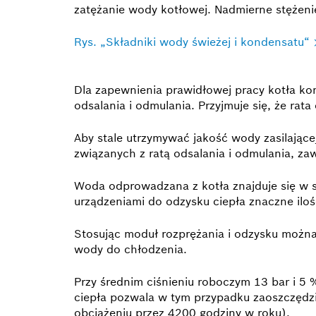
zatężanie wody kotłowej. Nadmierne stężenie
Rys. „Składniki wody świeżej i kondensatu“
Dla zapewnienia prawidłowej pracy kotła ko
odsalania i odmulania. Przyjmuje się, że rat
Aby stale utrzymywać jakość wody zasilające
związanych z ratą odsalania i odmulania, z
Woda odprowadzana z kotła znajduje się w st
urządzeniami do odzysku ciepła znaczne ilośc
Stosując moduł rozprężania i odzysku możn
wody do chłodzenia.
Przy średnim ciśnieniu roboczym 13 bar i 5 %
ciepła pozwala w tym przypadku zaoszczędzić
obciążeniu przez 4200 godziny w roku).