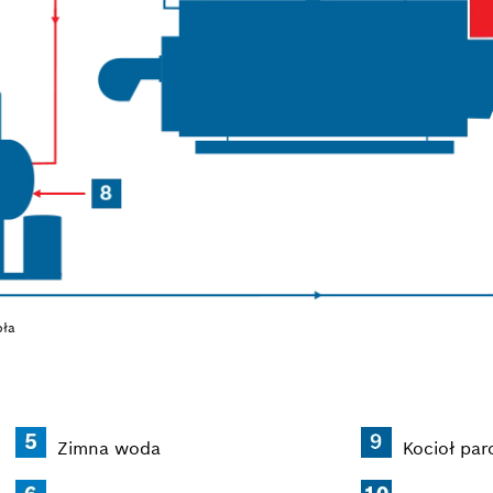
pła
Zimna woda
Kocioł pa