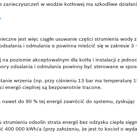
 zanieczyszczeń w wodzie kotłowej ma szkodliwe działanie
nieczne jest więc ciągłe usuwanie części strumienia wody 
a odsalania i odmulania α powinna mieścić się w zakresie 3 
j na poziomie akceptowalnym dla kotła i instalacji z jedn
awory odsalania i odmulania powinny być sterowane w spo
anie wrzenia (np. przy ciśnieniu 13 bar ma temperaturę 195
i energii cieplnej są bezpowrotnie tracone.
a nawet do 90 % tej energii zawrócić do systemu, zyskuj
 strumieniu odsolin strata energii bez odzysku ciepła się
 400 000 kWh/a (przy założeniu, że jest to kocioł o wyda