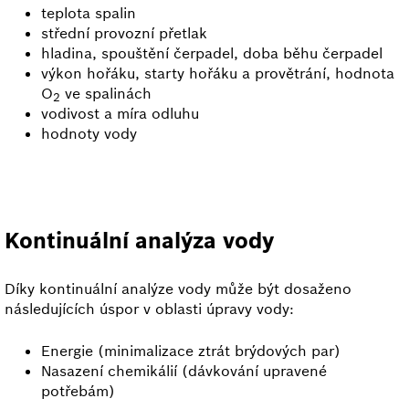
teplota spalin
střední provozní přetlak
hladina, spouštění čerpadel, doba běhu čerpadel
výkon hořáku, starty hořáku a provětrání, hodnota
O
ve spalinách
2
vodivost a míra odluhu
hodnoty vody
Kontinuální analýza vody
Díky kontinuální analýze vody může být dosaženo
následujících úspor v oblasti úpravy vody:
Energie (minimalizace ztrát brýdových par)
Nasazení chemikálií (dávkování upravené
potřebám)