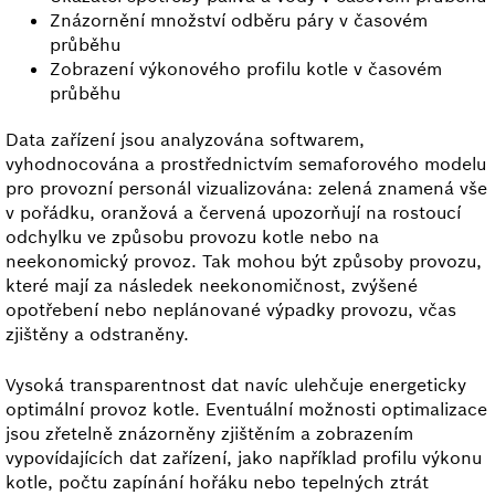
Znázornění množství odběru páry v časovém
průběhu
Zobrazení výkonového profilu kotle v časovém
průběhu
Data zařízení jsou analyzována softwarem,
vyhodnocována a prostřednictvím semaforového modelu
pro provozní personál vizualizována: zelená znamená vše
v pořádku, oranžová a červená upozorňují na rostoucí
odchylku ve způsobu provozu kotle nebo na
neekonomický provoz. Tak mohou být způsoby provozu,
které mají za následek neekonomičnost, zvýšené
opotřebení nebo neplánované výpadky provozu, včas
zjištěny a odstraněny.
Vysoká transparentnost dat navíc ulehčuje energeticky
optimální provoz kotle. Eventuální možnosti optimalizace
jsou zřetelně znázorněny zjištěním a zobrazením
vypovídajících dat zařízení, jako například profilu výkonu
kotle, počtu zapínání hořáku nebo tepelných ztrát