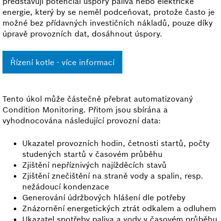
představují potenciál úspory paliva nebo elektrické
energie, který by se neměl podceňovat, protože často je
možné bez přídavných investičních nákladů, pouze díky
úpravě provozních dat, dosáhnout úspory.
Řízení kotle - více informací
Tento úkol může částečně přebrat automatizovaný
Condition Monitoring. Přitom jsou sbírána a
vyhodnocována následující provozní data:
Ukazatel provozních hodin, četnosti startů, počty
studených startů v časovém průběhu
Zjištění nepříznivých najížděcích stavů
Zjištění znečištění na straně vody a spalin, resp.
nežádoucí kondenzace
Generování údržbových hlášení dle potřeby
Znázornění energetických ztrát odkalem a odluhem
Ukazatel spotřeby paliva a vody v časovém průběhu