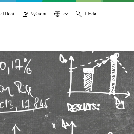
ial Heat
Vyžádat
cz
Hledat