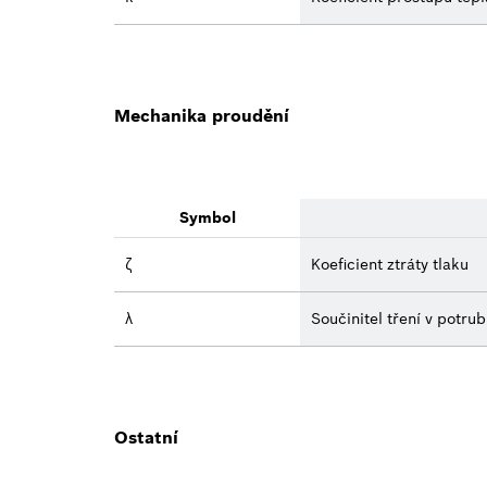
Mechanika proudění
Symbol
ζ
Koeficient ztráty tlaku
λ
Součinitel tření v potrub
Ostatní