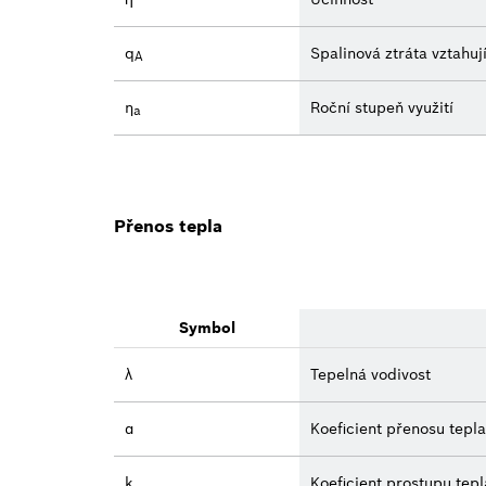
q
Spalinová ztráta vztahují
A
η
Roční stupeň využití
a
Přenos tepla
Symbol
λ
Tepelná vodivost
α
Koeficient přenosu tepla
k
Koeficient prostupu tepl