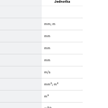
Jednotka
mm; m
mm
mm
mm
m/s
mm²; m²
m³