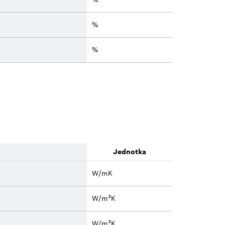
%
%
Jednotka
W/mK
W/m²K
W/m²K