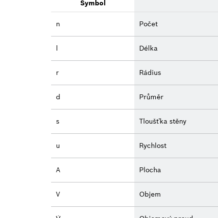
Symbol
n
Počet
l
Délka
r
Rádius
d
Průměr
s
Tloušťka stěny
u
Rychlost
A
Plocha
V
Objem