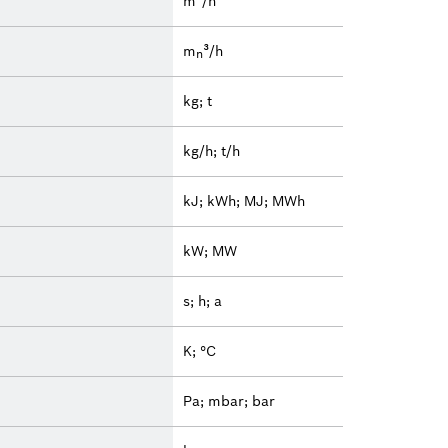
m³/h
m
³/h
n
kg; t
kg/h; t/h
kJ; kWh; MJ; MWh
kW; MW
s; h; a
K; °C
Pa; mbar; bar