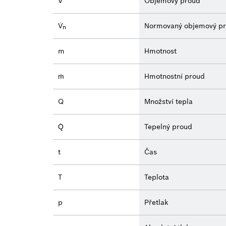
V̇
Objemový proud
V̇
Normovaný objemový p
n
m
Hmotnost
ṁ
Hmotnostní proud
Q
Množství tepla
Q̇
Tepelný proud
t
Čas
T
Teplota
p
Přetlak