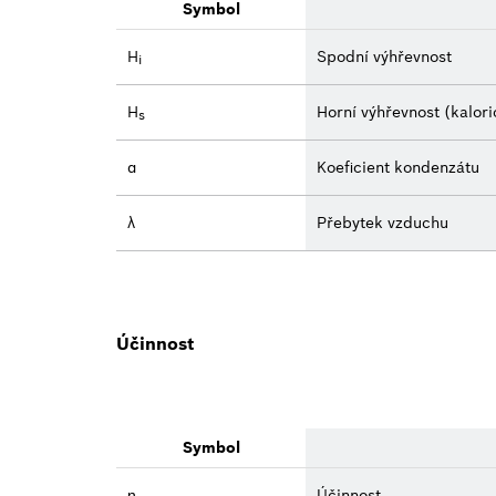
Symbol
H
Spodní výhřevnost
i
H
Horní výhřevnost (kalor
s
α
Koeficient kondenzátu
λ
Přebytek vzduchu
Účinnost
Symbol
ƞ
Účinnost