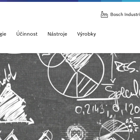
Bosch Industr
gie
Účinnost
Nástroje
Výrobky