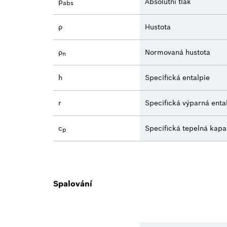
p
Absolutní tlak
abs
ρ
Hustota
ρ
Normovaná hustota
n
h
Specifická entalpie
r
Specifická výparná enta
c
Specifická tepelná kapa
p
Spalování