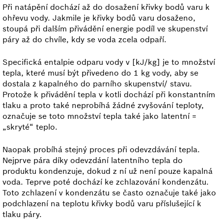
Při natápění dochází až do dosažení křivky bodů varu k
ohřevu vody. Jakmile je křivky bodů varu dosaženo,
stoupá při dalším přivádění energie podíl ve skupenství
páry až do chvíle, kdy se voda zcela odpaří.
Specifická entalpie odparu vody v [kJ/kg] je to množství
tepla, které musí být přivedeno do 1 kg vody, aby se
dostala z kapalného do parního skupenství/ stavu.
Protože k přivádění tepla v kotli dochází při konstantním
tlaku a proto také neprobíhá žádné zvyšování teploty,
označuje se toto množství tepla také jako latentní =
„skryté“ teplo.
Naopak probíhá stejný proces při odevzdávání tepla.
Nejprve pára díky odevzdání latentního tepla do
produktu kondenzuje, dokud z ní už není pouze kapalná
voda. Teprve poté dochází ke zchlazování kondenzátu.
Toto zchlazení v kondenzátu se často označuje také jako
podchlazení na teplotu křivky bodů varu příslušející k
tlaku páry.