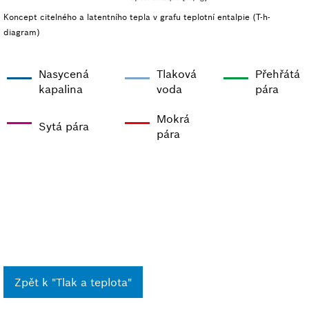
Koncept citelného a latentního tepla v grafu teplotní entalpie (T-h-
diagram)
Nasycená
Tlaková
Přehřátá
kapalina
voda
pára
Mokrá
Sytá pára
pára
Zpět k "Tlak a teplota"