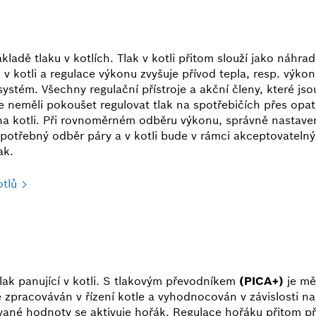
adě tlaku v kotlích. Tlak v kotli přitom slouží jako náhrad
k v kotli a regulace výkonu zvyšuje přívod tepla, resp. výk
systém. Všechny regulační přístroje a akční členy, které js
 neměli pokoušet regulovat tlak na spotřebičích přes opatř
na kotli. Při rovnoměrném odběru výkonu, správně nastaven
potřebný odběr páry a v kotli bude v rámci akceptovateln
ak.
otlů
lak panující v kotli. S tlakovým převodníkem
(PICA+)
je mě
 je zpracováván v řízení kotle a vyhodnocován v závislosti 
vané hodnoty se aktivuje hořák. Regulace hořáku přitom p