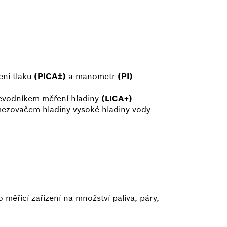
ení tlaku
(PICA±)
a manometr
(PI)
evodníkem měření hladiny
(LICA+)
ezovačem hladiny vysoké hladiny vody
měřicí zařízení na množství paliva, páry,