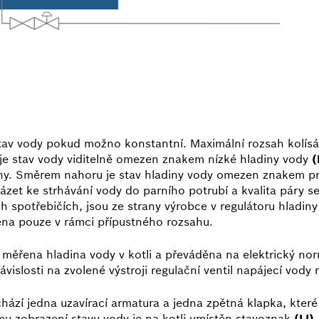
stav vody pokud možno konstantní. Maximální rozsah kolísání
je stav vody viditelně omezen znakem nízké hladiny vody
eny. Směrem nahoru je stav hladiny vody omezen znakem p
ázet ke strhávání vody do parního potrubí a kvalita páry 
 spotřebičích, jsou ze strany výrobce v regulátoru hladi
ena pouze v rámci přípustného rozsahu.
 měřena hladina vody v kotli a převáděna na elektrický nor
vislosti na zvolené výstroji regulační ventil napájecí vody
ází jedna uzavírací armatura a jedna zpětná klapka, které
mu zobrazení stavu vody je na kotli umístěn stavoznak
(LI)
.