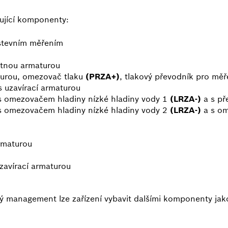
dující komponenty:
žstevním měřením
ětnou armaturou
turou, omezovač tlaku
(PRZA+)
, tlakový převodník pro měř
s uzavírací armaturou
 s omezovačem hladiny nízké hladiny vody 1
(LRZA-)
a s př
 s omezovačem hladiny nízké hladiny vody 2
(LRZA-)
a s om
armaturou
zavírací armaturou
 management lze zařízení vybavit dalšími komponenty jako 