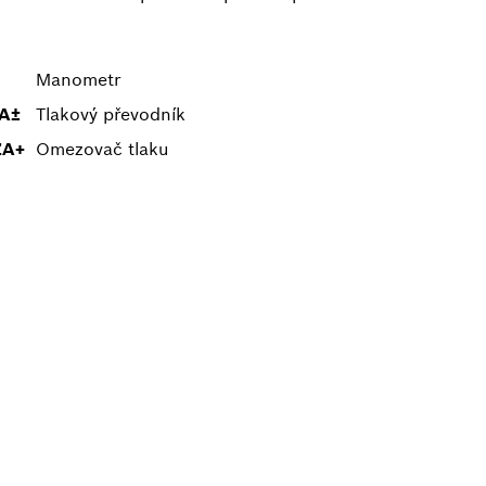
Manometr
A±
Tlakový převodník
ZA+
Omezovač tlaku