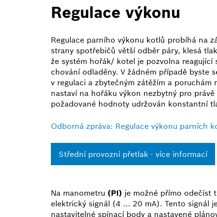
Regulace výkonu
Regulace parního výkonu kotlů probíhá na zákl
strany spotřebičů větší odběr páry, klesá tla
že systém hořák/ kotel je pozvolna reagující 
chování odladěny. V žádném případě byste se
v regulaci a zbytečným zátěžím a poruchám 
nastaví na hořáku výkon nezbytný pro právě 
požadované hodnoty udržován konstantní tl
Odborná zpráva: Regulace výkonu parních k
Střední provozní přetlak - více informací
Na manometru
(PI)
je možné přímo odečíst t
elektrický signál (4 ... 20 mA). Tento signál
nastavitelné spínací body a nastavené pláno