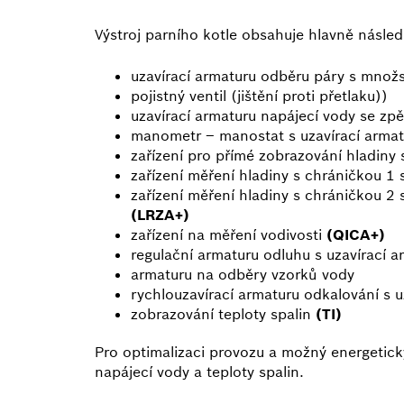
Výstroj parního kotle obsahuje hlavně násle
uzavírací armaturu odběru páry s mno
pojistný ventil (jištění proti přetlaku))
uzavírací armaturu napájecí vody se zp
manometr – manostat s uzavírací arma
zařízení pro přímé zobrazování hladiny 
zařízení měření hladiny s chráničkou 1
zařízení měření hladiny s chráničkou 2
(LRZA+)
zařízení na měření vodivosti
(QICA+)
regulační armaturu odluhu s uzavírací 
armaturu na odběry vzorků vody
rychlouzavírací armaturu odkalování s u
zobrazování teploty spalin
(TI)
Pro optimalizaci provozu a možný energetický
napájecí vody a teploty spalin.