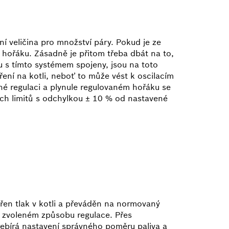
ní veličina pro množství páry. Pokud je ze
on hořáku. Zásadně je přitom třeba dbát na to,
ou s tímto systémem spojeny, jsou na toto
ení na kotli, neboť to může vést k oscilacím
é regulaci a plynule regulovaném hořáku se
ých limitů s odchylkou ± 10 % od nastavené
řen tlak v kotli a převáděn na normovaný
na zvoleném způsobu regulace. Přes
řebírá nastavení správného poměru paliva a