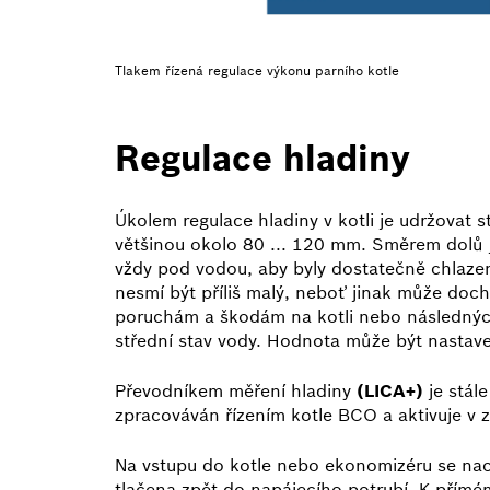
Tlakem řízená regulace výkonu parního kotle
Regulace hladiny
Úkolem regulace hladiny v kotli je udržovat 
většinou okolo 80 ... 120 mm. Směrem dolů 
vždy pod vodou, aby byly dostatečně chlaz
nesmí být příliš malý, neboť jinak může doch
poruchám a škodám na kotli nebo následných
střední stav vody. Hodnota může být nastav
Převodníkem měření hladiny
(LICA+)
je stále
zpracováván řízením kotle BCO a aktivuje v zá
Na vstupu do kotle nebo ekonomizéru se nach
tlačena zpět do napájecího potrubí. K přímé