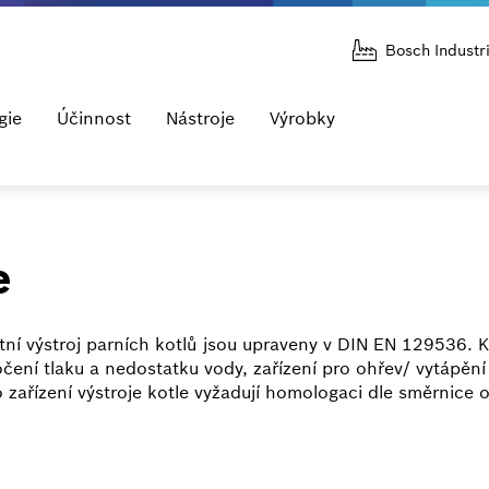
Bosch Industr
gie
Účinnost
Nástroje
Výrobky
e
í výstroj parních kotlů jsou upraveny v DIN EN 129536. K 
očení tlaku a nedostatku vody, zařízení pro ohřev/ vytápění
 zařízení výstroje kotle vyžadují homologaci dle směrnice o