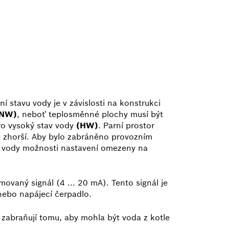
 stavu vody je v závislosti na konstrukci
(NW)
, neboť teplosměnné plochy musí být
ro vysoký stav vody
(HW)
. Parní prostor
se zhorší. Aby bylo zabráněno provozním
ny vody možnosti nastavení omezeny na
movaný signál (4 ... 20 mA). Tento signál je
 nebo napájecí čerpadlo.
 zabraňují tomu, aby mohla být voda z kotle