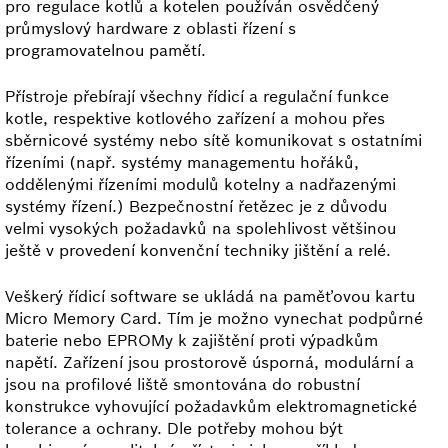
pro regulace kotlů a kotelen používán osvědčený
průmyslový hardware z oblasti řízení s
programovatelnou pamětí.
Přístroje přebírají všechny řídicí a regulační funkce
kotle, respektive kotlového zařízení a mohou přes
sběrnicové systémy nebo sítě komunikovat s ostatními
řízeními (např. systémy managementu hořáků,
oddělenými řízeními modulů kotelny a nadřazenými
systémy řízení.) Bezpečnostní řetězec je z důvodu
velmi vysokých požadavků na spolehlivost většinou
ještě v provedení konvenční techniky jištění a relé.
Veškerý řídicí software se ukládá na paměťovou kartu
Micro Memory Card. Tím je možno vynechat podpůrné
baterie nebo EPROMy k zajištění proti výpadkům
napětí. Zařízení jsou prostorově úsporná, modulární a
jsou na profilové liště smontována do robustní
konstrukce vyhovující požadavkům elektromagnetické
tolerance a ochrany. Dle potřeby mohou být