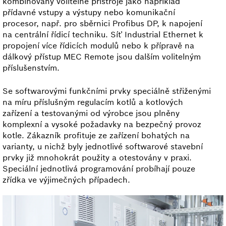
kombinovány volitelné přístroje jako například
přídavné vstupy a výstupy nebo komunikační
procesor, např. pro sběrnici Profibus DP, k napojení
na centrální řídicí techniku. Síť Industrial Ethernet k
propojení více řídicích modulů nebo k přípravě na
dálkový přístup MEC Remote jsou dalším volitelným
příslušenstvím.
Se softwarovými funkčními prvky speciálně střiženými
na míru příslušným regulacím kotlů a kotlových
zařízení a testovanými od výrobce jsou plněny
komplexní a vysoké požadavky na bezpečný provoz
kotle. Zákazník profituje ze zařízení bohatých na
varianty, u nichž byly jednotlivé softwarové stavební
prvky již mnohokrát použity a otestovány v praxi.
Speciální jednotlivá programování probíhají pouze
zřídka ve výjimečných případech.