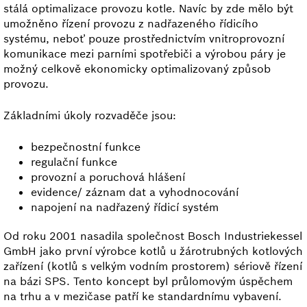
stálá optimalizace provozu kotle. Navíc by zde mělo být
umožněno řízení provozu z nadřazeného řídicího
systému, neboť pouze prostřednictvím vnitroprovozní
komunikace mezi parními spotřebiči a výrobou páry je
možný celkově ekonomicky optimalizovaný způsob
provozu.
Základními úkoly rozvaděče jsou:
bezpečnostní funkce
regulační funkce
provozní a poruchová hlášení
evidence/ záznam dat a vyhodnocování
napojení na nadřazený řídicí systém
Od roku 2001 nasadila společnost Bosch Industriekessel
GmbH jako první výrobce kotlů u žárotrubných kotlových
zařízení (kotlů s velkým vodním prostorem) sériově řízení
na bázi SPS. Tento koncept byl průlomovým úspěchem
na trhu a v mezičase patří ke standardnímu vybavení.