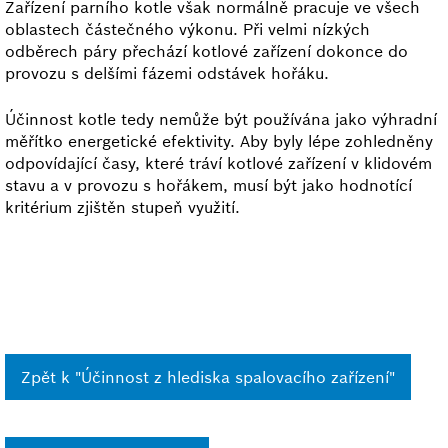
Zařízení parního kotle však normálně pracuje ve všech
oblastech částečného výkonu. Při velmi nízkých
odběrech páry přechází kotlové zařízení dokonce do
provozu s delšími fázemi odstávek hořáku.
Účinnost kotle tedy nemůže být používána jako výhradní
měřítko energetické efektivity. Aby byly lépe zohledněny
odpovídající časy, které tráví kotlové zařízení v klidovém
stavu a v provozu s hořákem, musí být jako hodnotící
kritérium zjištěn stupeň využití.
Zpět k "Účinnost z hlediska spalovacího zařízení"