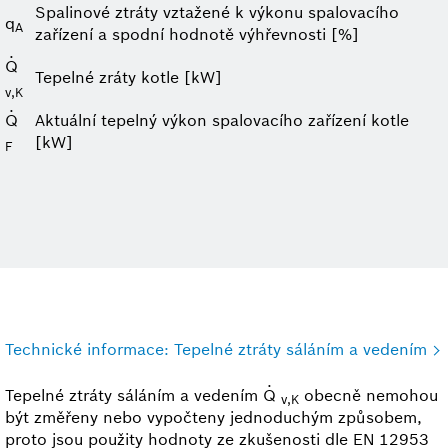
Spalinové ztráty vztažené k výkonu spalovacího
q
A
zařízení a spodní hodnotě výhřevnosti [%]
·
Q
Tepelné zráty kotle [kW]
v,K
·
Q
Aktuální tepelný výkon spalovacího zařízení kotle
[kW]
F
Technické informace: Tepelné ztráty sáláním a vedením
·
Tepelné ztráty sáláním a vedením Q
obecně nemohou
v,K
být změřeny nebo vypočteny jednoduchým způsobem,
proto jsou použity hodnoty ze zkušenosti dle EN 12953