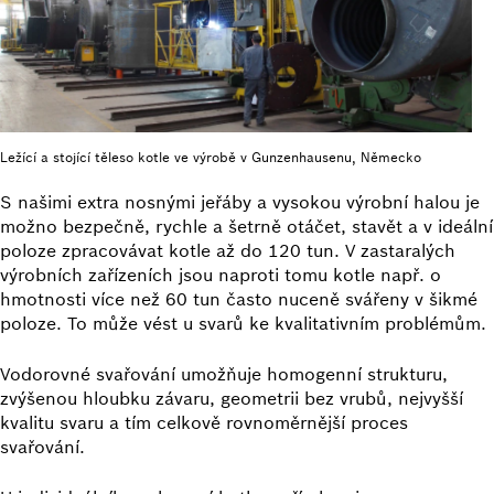
Ležící a stojící těleso kotle ve výrobě v Gunzenhausenu, Německo
S našimi extra nosnými jeřáby a vysokou výrobní halou je
možno bezpečně, rychle a šetrně otáčet, stavět a v ideální
poloze zpracovávat kotle až do 120 tun. V zastaralých
výrobních zařízeních jsou naproti tomu kotle např. o
hmotnosti více než 60 tun často nuceně svářeny v šikmé
poloze. To může vést u svarů ke kvalitativním problémům.
Vodorovné svařování umožňuje homogenní strukturu,
zvýšenou hloubku závaru, geometrii bez vrubů, nejvyšší
kvalitu svaru a tím celkově rovnoměrnější proces
svařování.