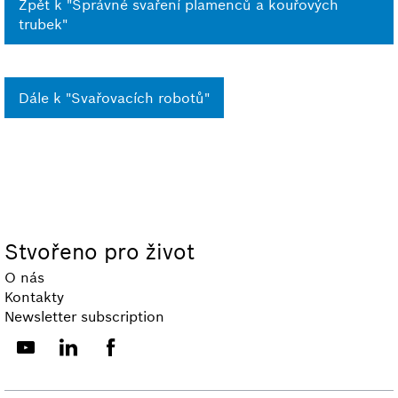
Zpět k "Správné svaření plamenců a kouřových
trubek"
Dále k "Svařovacích robotů"
Stvořeno pro život
O nás
Kontakty
Newsletter subscription