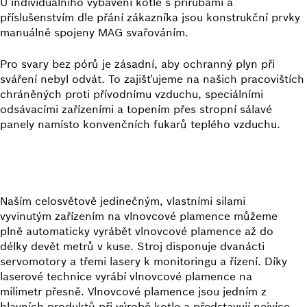
U individuálního vybavení kotle s přírubami a
příslušenstvím dle přání zákazníka jsou konstrukční prvky
manuálně spojeny MAG svařováním.
Pro svary bez pórů je zásadní, aby ochranný plyn při
sváření nebyl odvát. To zajišťujeme na našich pracovištích
chráněných proti přívodnímu vzduchu, speciálními
odsávacími zařízeními a topením přes stropní sálavé
panely namísto konvenčních fukarů teplého vzduchu.
Naším celosvětově jedinečným, vlastními silami
vyvinutým zařízením na vlnovcové plamence můžeme
plně automaticky vyrábět vlnovcové plamence až do
délky devět metrů v kuse. Stroj disponuje dvanácti
servomotory a třemi lasery k monitoringu a řízení. Díky
laserové technice vyrábí vlnovcové plamence na
milimetr přesně. Vlnovcové plamence jsou jedním z
hlavních produktů při výrobě kotle a představují nejvíce