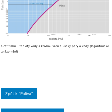
Graf tlaku – teploty vody s křivkou varu a úseky páry a vody (logaritmické
znázornění)
Zpět k "Paliva"