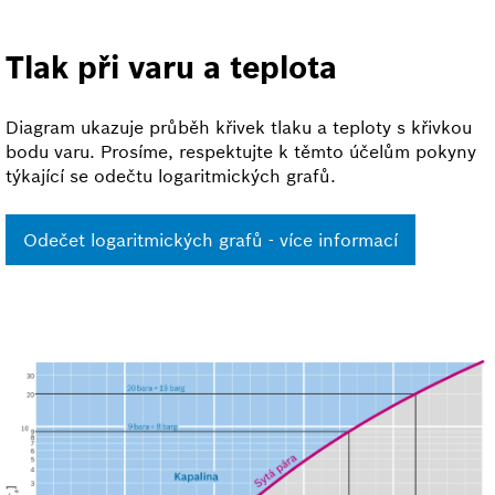
Tlak při varu a teplota
Diagram ukazuje průběh křivek tlaku a teploty s křivkou
bodu varu. Prosíme, respektujte k těmto účelům pokyny
týkající se odečtu logaritmických grafů.
Odečet logaritmických grafů - více informací