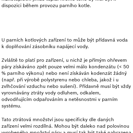
dispozici během provozu parního kotle.
U parních kotlových zařízení to může být přídavná voda
k doplňování zásobníku napájecí vody.
Zvláště to platí pro zařízení, u nichž je přímým ohřevem
páry získáváno zpět pouze velmi málo kondenzátu (< 50
% parního výkonu) nebo není získáván kodenzát žádný
(např. při výrobě polystyrenu nebo chleba, jakož i u
zvlhčování vzduchu nebo sušení). Přídavně musí být vždy
vyrovnávány ztráty vody odluhem, odkalem,
odvodňujícím odpařováním a netěsnostmi v parním
systému.
Tato ztrátová množství jsou specificky dle daných
zařízení velmi rozdílná. Mohou být daleko nad polovinou
vyrobeného množství páry a musí tak být také nahrazena