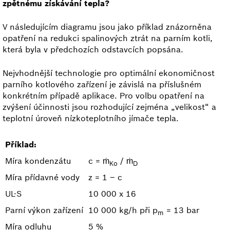
zpětnému získávání tepla?
V následujícím diagramu jsou jako příklad znázorněna
opatření na redukci spalinových ztrát na parním kotli,
která byla v předchozích odstavcích popsána.
Nejvhodnější technologie pro optimální ekonomičnost
parního kotlového zařízení je závislá na příslušném
konkrétním případě aplikace. Pro volbu opatření na
zvýšení účinnosti jsou rozhodující zejména „velikost“ a
teplotní úroveň nízkoteplotního jímače tepla.
Příklad:
Míra kondenzátu
c = ṁ
/ ṁ
Ko
D
Míra přídavné vody
z = 1 – c
UL-S
10 000 x 16
Parní výkon zařízení
10 000 kg/h při p
= 13 bar
m
Míra odluhu
5 %