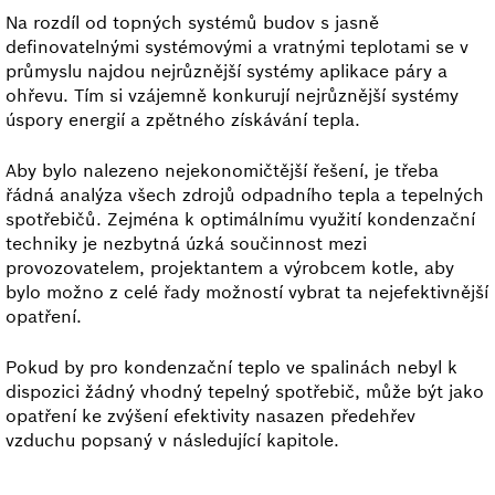
Na rozdíl od topných systémů budov s jasně
definovatelnými systémovými a vratnými teplotami se v
průmyslu najdou nejrůznější systémy aplikace páry a
ohřevu. Tím si vzájemně konkurují nejrůznější systémy
úspory energií a zpětného získávání tepla.
Aby bylo nalezeno nejekonomičtější řešení, je třeba
řádná analýza všech zdrojů odpadního tepla a tepelných
spotřebičů. Zejména k optimálnímu využití kondenzační
techniky je nezbytná úzká součinnost mezi
provozovatelem, projektantem a výrobcem kotle, aby
bylo možno z celé řady možností vybrat ta nejefektivnější
opatření.
Pokud by pro kondenzační teplo ve spalinách nebyl k
dispozici žádný vhodný tepelný spotřebič, může být jako
opatření ke zvýšení efektivity nasazen předehřev
vzduchu popsaný v následující kapitole.