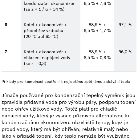
kondenzační ekonomizér
6,5 % + 7,6 %
(se z = 1 / α = 34 %)
6
Kotel + ekonomizér +
88,9 % +
97,1 %
předehřev vzduchu
6,5 % + 1,7 %
(20 °C auf 65 °C)
7
Kotel + ekonomizér +
88,9 % +
96,0 %
chlazení napájecí vody
6,5 % + 0,6 %
(se z = 0,3)
Příklady pro kombinaci opatření k nejlepšímu zpětnému získávání tepla
Jímače používané pro kondenzační tepelný výměník jsou
zpravidla přídavná voda pro výrobu páry, podporu topení
nebo ohřev užitkové vody. Totéž platí pro chladič
napájecí vody, který je vysoce příznivou alternativou ke
kondenzačnímu ekonomizéru obzvláště tehdy, když je
proud vody, který má být ohříván, relativně malý nebo
jako v případě topení, kdy teplo nemůže být využíváno