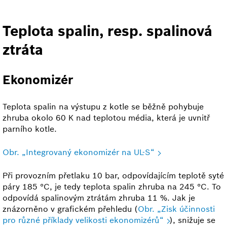
Teplota spalin, resp. spalinová
ztráta
Ekonomizér
Teplota spalin na výstupu z kotle se běžně pohybuje
zhruba okolo 60 K nad teplotou média, která je uvnitř
parního kotle.
Obr. „Integrovaný ekonomizér na UL-S“
Při provozním přetlaku 10 bar, odpovídajícím teplotě syté
páry 185 °C, je tedy teplota spalin zhruba na 245 °C. To
odpovídá spalinovým ztrátám zhruba 11 %. Jak je
znázorněno v grafickém přehledu (
Obr. „Zisk účinnosti
pro různé příklady velikosti ekonomizérů“
), snižuje se