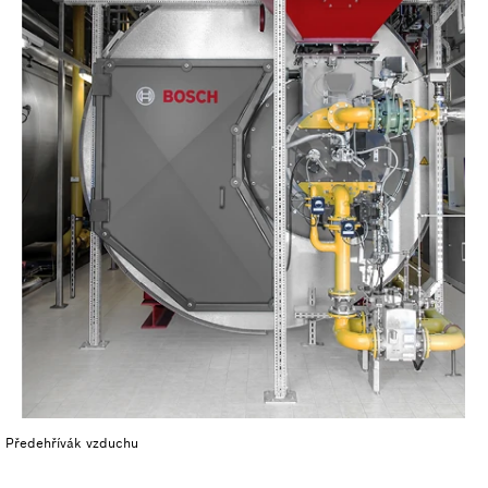
Předehřívák vzduchu