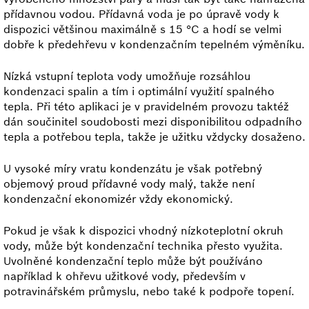
přídavnou vodou. Přídavná voda je po úpravě vody k
dispozici většinou maximálně s 15 °C a hodí se velmi
dobře k předehřevu v kondenzačním tepelném výměníku.
Nízká vstupní teplota vody umožňuje rozsáhlou
kondenzaci spalin a tím i optimální využití spalného
tepla. Při této aplikaci je v pravidelném provozu taktéž
dán součinitel soudobosti mezi disponibilitou odpadního
tepla a potřebou tepla, takže je užitku vždycky dosaženo.
U vysoké míry vratu kondenzátu je však potřebný
objemový proud přídavné vody malý, takže není
kondenzační ekonomizér vždy ekonomický.
Pokud je však k dispozici vhodný nízkoteplotní okruh
vody, může být kondenzační technika přesto využita.
Uvolněné kondenzační teplo může být používáno
například k ohřevu užitkové vody, především v
potravinářském průmyslu, nebo také k podpoře topení.