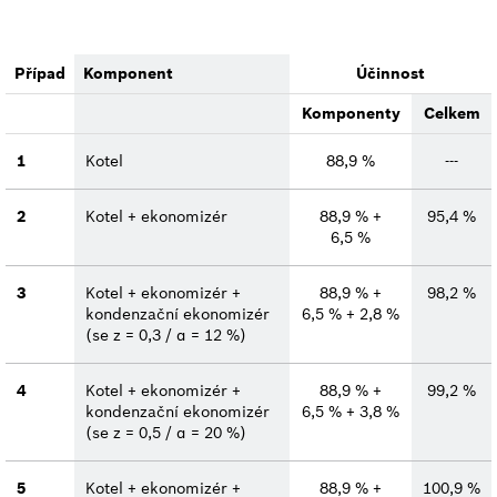
Případ
Komponent
Účinnost
Komponenty
Celkem
1
Kotel
88,9 %
---
2
Kotel + ekonomizér
88,9 % +
95,4 %
6,5 %
3
Kotel + ekonomizér +
88,9 % +
98,2 %
kondenzační ekonomizér
6,5 % + 2,8 %
(se z = 0,3 / α = 12 %)
4
Kotel + ekonomizér +
88,9 % +
99,2 %
kondenzační ekonomizér
6,5 % + 3,8 %
(se z = 0,5 / α = 20 %)
5
Kotel + ekonomizér +
88,9 % +
100,9 %