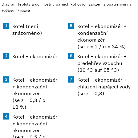
Diagram teploty a účinnosti u parních kotlových zařízení s opatřeními na
zvýšení účinnosti
Kotel (není
Kotel + ekonomizér +
znázorněno)
kondenzační
ekonomizér
(se z = 1 / α = 34 %)
Kotel + ekonomizér
Kotel + ekonomizér +
předehřev vzduchu
(20 °C auf 65 °C)
Kotel + ekonomizér
Kotel + ekonomizér +
+ kondenzační
chlazení napájecí vody
ekonomizér
(se z = 0,3)
(se z = 0,3 / α =
12 %)
Kotel + ekonomizér
+ kondenzační
ekonomizér
(se z = 0,5 / α =