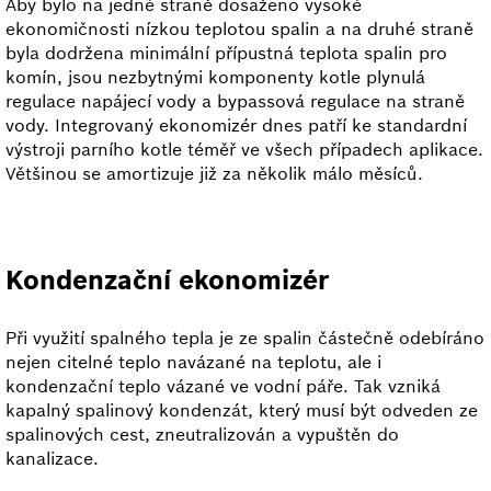
Aby bylo na jedné straně dosaženo vysoké
ekonomičnosti nízkou teplotou spalin a na druhé straně
byla dodržena minimální přípustná teplota spalin pro
komín, jsou nezbytnými komponenty kotle plynulá
regulace napájecí vody a bypassová regulace na straně
vody. Integrovaný ekonomizér dnes patří ke standardní
výstroji parního kotle téměř ve všech případech aplikace.
Většinou se amortizuje již za několik málo měsíců.
Kondenzační ekonomizér
Při využití spalného tepla je ze spalin částečně odebíráno
nejen citelné teplo navázané na teplotu, ale i
kondenzační teplo vázané ve vodní páře. Tak vzniká
kapalný spalinový kondenzát, který musí být odveden ze
spalinových cest, zneutralizován a vypuštěn do
kanalizace.