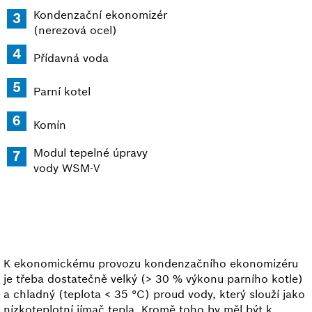
Kondenzační ekonomizér
(nerezová ocel)
Přídavná voda
Parní kotel
Komín
Modul tepelné úpravy
vody WSM-V
K ekonomickému provozu kondenzačního ekonomizéru
je třeba dostatečně velký (> 30 % výkonu parního kotle)
a chladný (teplota < 35 °C) proud vody, který slouží jako
nízkoteplotní jímač tepla. Kromě toho by měl být k