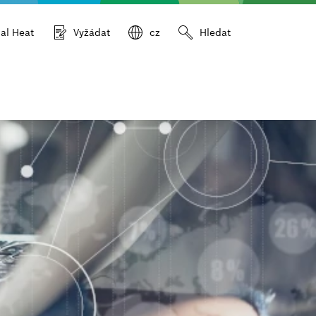
ial Heat
Vyžádat
cz
Hledat