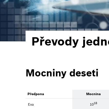
Převody jedn
Mocniny deseti
Předpona
Mocnina
18
Exa
10