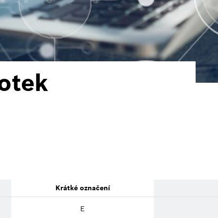
otek
Krátké označení
E