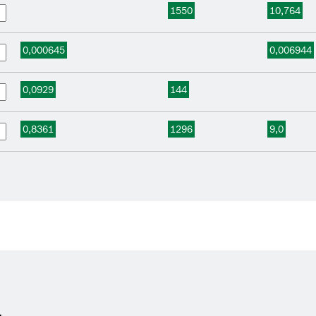
1550
10,764
0,000645
0,006944
0,0929
144
0,8361
1296
9,0
ů