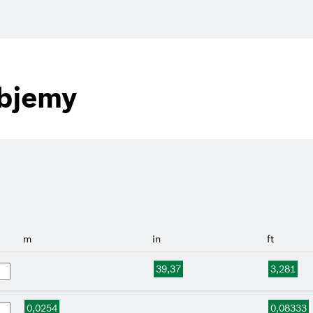
objemy
m
in
ft
39,37
3,281
0,0254
0,08333