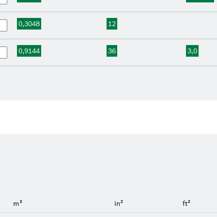
0,3048
12
0,9144
36
3,0
m²
in²
ft²