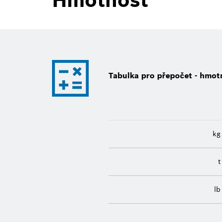
Tabulka pro přepočet - hmot
k
l