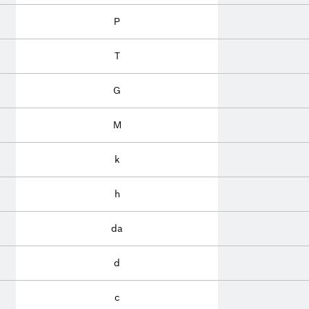
P
T
G
M
k
h
da
d
c