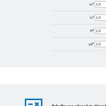
m²
in²
ft²
yd²
Tabulka pro přepočet objem