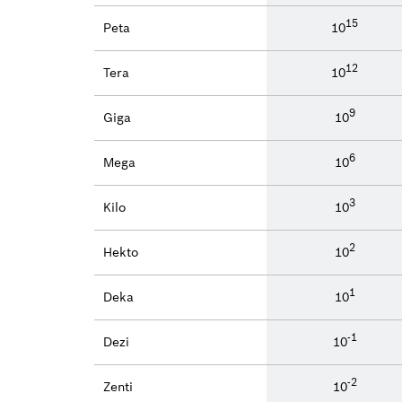
15
Peta
10
12
Tera
10
9
Giga
10
6
Mega
10
3
Kilo
10
2
Hekto
10
1
Deka
10
-1
Dezi
10
-2
Zenti
10