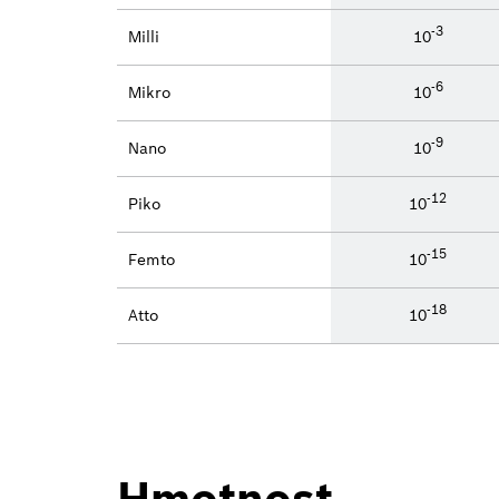
-3
Milli
10
-6
Mikro
10
-9
Nano
10
-12
Piko
10
-15
Femto
10
-18
Atto
10
Hmotnost