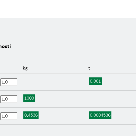
nosti
kg
t
0,001
g
1000
t
0,4536
0,0004536
b