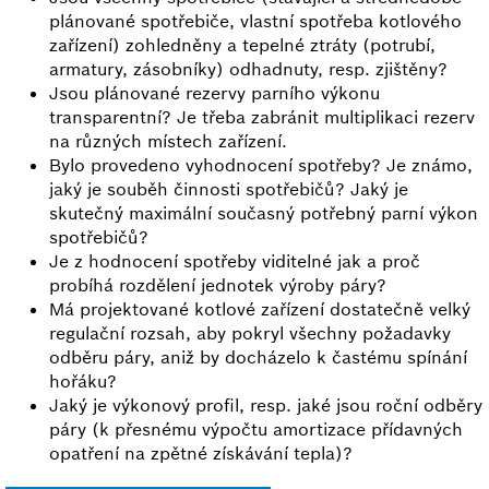
plánované spotřebiče, vlastní spotřeba kotlového
zařízení) zohledněny a tepelné ztráty (potrubí,
armatury, zásobníky) odhadnuty, resp. zjištěny?
Jsou plánované rezervy parního výkonu
transparentní? Je třeba zabránit multiplikaci rezerv
na různých místech zařízení.
Bylo provedeno vyhodnocení spotřeby? Je známo,
jaký je souběh činnosti spotřebičů? Jaký je
skutečný maximální současný potřebný parní výkon
spotřebičů?
Je z hodnocení spotřeby viditelné jak a proč
probíhá rozdělení jednotek výroby páry?
Má projektované kotlové zařízení dostatečně velký
regulační rozsah, aby pokryl všechny požadavky
odběru páry, aniž by docházelo k častému spínání
hořáku?
Jaký je výkonový profil, resp. jaké jsou roční odběry
páry (k přesnému výpočtu amortizace přídavných
opatření na zpětné získávání tepla)?