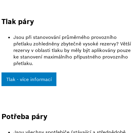
Tlak páry
Jsou při stanovování průměrného provozního
přetlaku zohledněny zbytečně vysoké rezervy? Větší
rezervy v oblasti tlaku by měly být aplikovány pouze
ke stanovení maximálního přípustného provozního
přetlaku.
Tlak - více informací
Potřeba páry
Jsou všechny spotřebiče (stávající a střednědobě