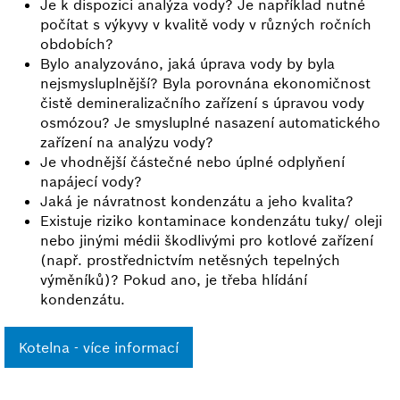
Je k dispozici analýza vody? Je například nutné
počítat s výkyvy v kvalitě vody v různých ročních
obdobích?
Bylo analyzováno, jaká úprava vody by byla
nejsmysluplnější? Byla porovnána ekonomičnost
čistě demineralizačního zařízení s úpravou vody
osmózou? Je smysluplné nasazení automatického
zařízení na analýzu vody?
Je vhodnější částečné nebo úplné odplyňení
napájecí vody?
Jaká je návratnost kondenzátu a jeho kvalita?
Existuje riziko kontaminace kondenzátu tuky/ oleji
nebo jinými médii škodlivými pro kotlové zařízení
(např. prostřednictvím netěsných tepelných
výměníků)? Pokud ano, je třeba hlídání
kondenzátu.
Kotelna - více informací