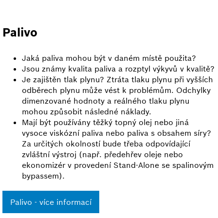
Palivo
Jaká paliva mohou být v daném místě použita?
Jsou známy kvalita paliva a rozptyl výkyvů v kvalitě?
Je zajištěn tlak plynu? Ztráta tlaku plynu při vyšších
odběrech plynu může vést k problémům. Odchylky
dimenzované hodnoty a reálného tlaku plynu
mohou způsobit následné náklady.
Mají být používány těžký topný olej nebo jiná
vysoce viskózní paliva nebo paliva s obsahem síry?
Za určitých okolností bude třeba odpovídající
zvláštní výstroj (např. předehřev oleje nebo
ekonomizér v provedení Stand-Alone se spalinovým
bypassem).
Palivo - více informací