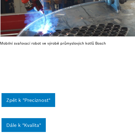
Mobilní svařovací robot ve výrobě průmyslových kotlů Bosch
Zpět k "Preciznost"
Dále k "Kvalita"