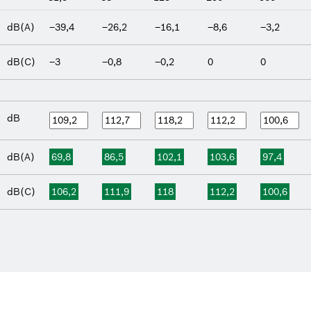
dB(A)
–39,4
–26,2
–16,1
–8,6
–3,2
dB(C)
–3
–0,8
–0,2
0
0
dB
dB(A)
69,8
86,5
102,1
103,6
97,4
dB(C)
106,2
111,9
118
112,2
100,6