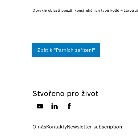
Obvyklé oblasti použití konstrukčních typů kotlů – žárotru
Zpět k "Parních zařízení"
Stvořeno pro život
O nás
Kontakty
Newsletter subscription