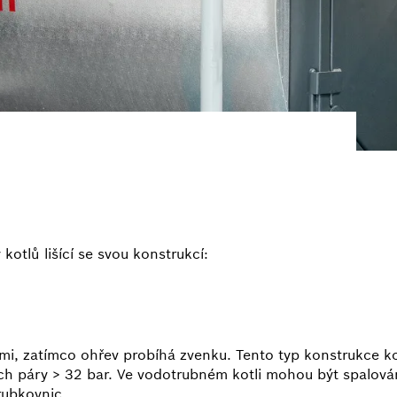
kotlů lišící se svou konstrukcí:
i, zatímco ohřev probíhá zvenku. Tento typ konstrukce kot
ch páry > 32 bar. Ve vodotrubném kotli mohou být spalová
rubkovnic.