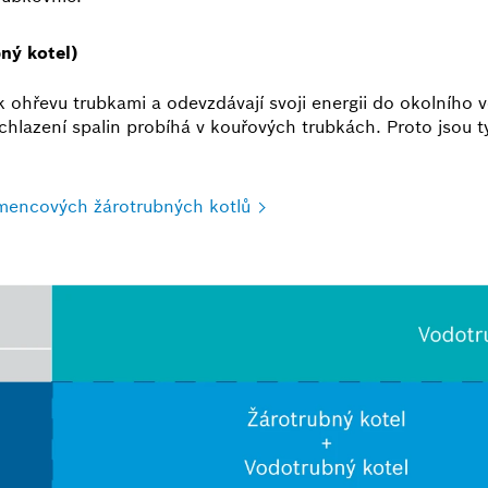
ný kotel)
 k ohřevu trubkami a odevzdávají svoji energii do okolního
ochlazení spalin probíhá v kouřových trubkách. Proto jsou
amencových žárotrubných kotlů