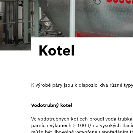
Kotel
K výrobě páry jsou k dispozici dva různé typy 
Vodotrubný kotel
Ve vodotrubných kotlech proudí voda trubkam
parních výkonech > 100 t/h a vysokých tlací
může být libovolně vytvořena uspořádáním t