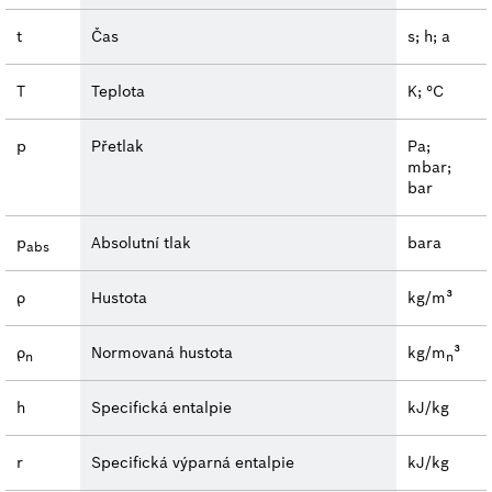
t
Čas
s; h; a
T
Teplota
K; °C
p
Přetlak
Pa;
mbar;
bar
p
Absolutní tlak
bara
abs
ρ
Hustota
kg/m³
ρ
Normovaná hustota
kg/m
³
n
n
h
Specifická entalpie
kJ/kg
r
Specifická výparná entalpie
kJ/kg