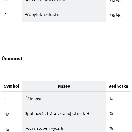
λ
Přebytek vzduchu
kg/kg
Účinnost
Symbol
Název
Jednotka
ƞ
Účinnost
%
q
Spalinová ztráta vztahující se k H
%
A
i
η
Roční stupeň využití
%
a