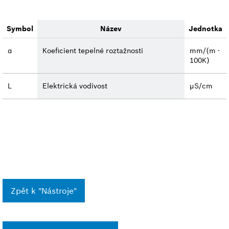
Symbol
Název
Jednotka
α
Koeficient tepelné roztažnosti
mm/(m ⋅
100K)
L
Elektrická vodivost
μS/cm
Zpět k "Nástroje"