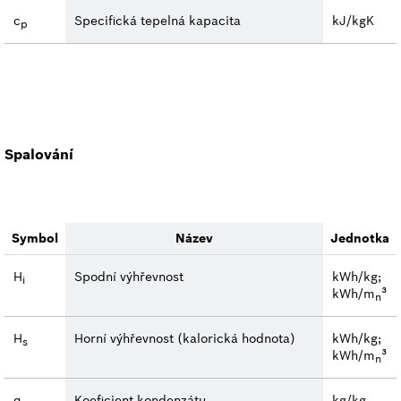
c
Specifická tepelná kapacita
kJ/kgK
p
Spalování
Symbol
Název
Jednotka
H
Spodní výhřevnost
kWh/kg;
i
kWh/m
³
n
H
Horní výhřevnost (kalorická hodnota)
kWh/kg;
s
kWh/m
³
n
α
Koeficient kondenzátu
kg/kg