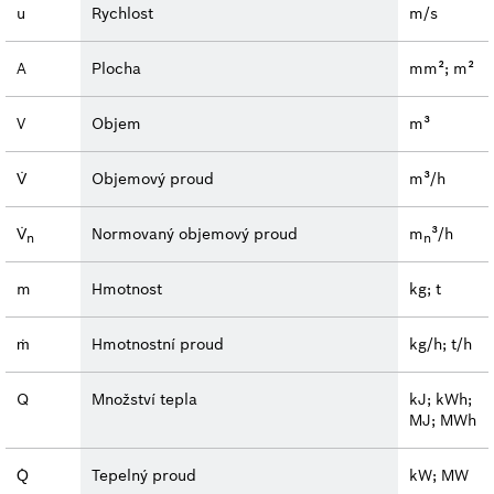
u
Rychlost
m/s
A
Plocha
mm²; m²
V
Objem
m³
V̇
Objemový proud
m³/h
V̇
Normovaný objemový proud
m
³/h
n
n
m
Hmotnost
kg; t
ṁ
Hmotnostní proud
kg/h; t/h
Q
Množství tepla
kJ; kWh;
MJ; MWh
Q̇
Tepelný proud
kW; MW