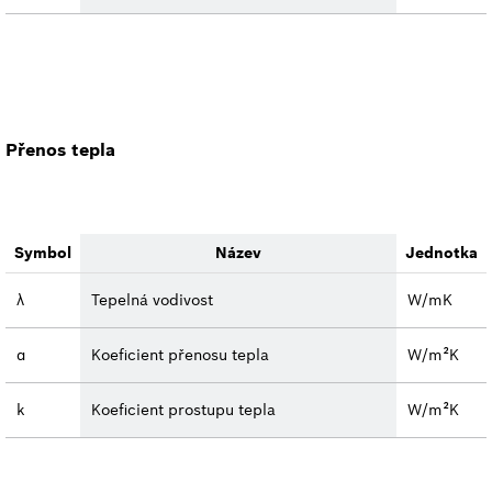
Přenos tepla
Symbol
Název
Jednotka
λ
Tepelná vodivost
W/mK
α
Koeficient přenosu tepla
W/m²K
k
Koeficient prostupu tepla
W/m²K