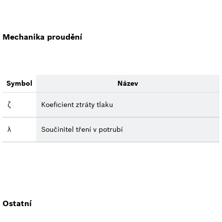
Mechanika proudění
Symbol
Název
ζ
Koeficient ztráty tlaku
λ
Součinitel tření v potrubí
Ostatní