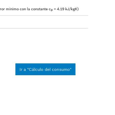
ror mínimo con la constante c
= 4.19 kJ/kgK)
p
Ir a "Cálculo del consumo"