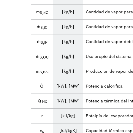
ṁ
[kg/h]
Cantidad de vapor para
S,dC
ṁ
[kg/h]
Cantidad de vapor para
S,iC
ṁ
[kg/h]
Cantidad de vapor debi
S,lP
ṁ
[kg/h]
Uso propio del sistema
S,OU
ṁ
[kg/h]
Producción de vapor de
S,boi
·
Q
[kW]; [MW]
Potencia calorífica
·
Q
[kW]; [MW]
Potencia térmica del i
HX
r
[kJ/kg]
Entalpía del evaporador
c
[kJ/kgK]
Capacidad térmica espe
p