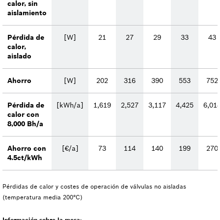
calor, sin
aislamiento
Pérdida de
[W]
21
27
29
33
43
calor,
aislado
Ahorro
[W]
202
316
390
553
752
Pérdida de
[kWh/a]
1,619
2,527
3,117
4,425
6,01
calor con
8,000 Bh/a
Ahorro con
[€/a]
73
114
140
199
270
4.5ct/kWh
Pérdidas de calor y costes de operación de válvulas no aisladas
(temperatura media 200°C)
Información sobre la mesa: