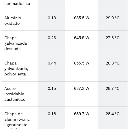
laminado liso
Aluminio
0.13
635.5 W
29.0 °C
oxidado
Chapa
0.26
645.5 W
27.6 °C
galvanizada
desnuda
Chapa
0.44
655.5 W
26.3 °C
galvanizada,
polvorienta
Acero
0.15
637.2 W
28.7 °C
inoxidable
austenítico
Chapa de
0.18
639.7 W
28.4 °C
aluminio-cinc
ligeramente