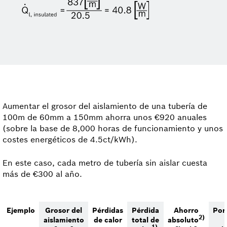
Aumentar el grosor del aislamiento de una tubería de
100m de 60mm a 150mm ahorra unos €920 anuales
(sobre la base de 8,000 horas de funcionamiento y unos
costes energéticos de 4.5ct/kWh).
En este caso, cada metro de tubería sin aislar cuesta
más de €300 al año.
Ejemplo
Grosor del
Pérdidas
Pérdida
Ahorro
Por
2)
aislamiento
de calor
total de
absoluto