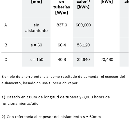
1)
[mm]
en
calor
[kWh]
ah
tuberías
[kWh]
[W/m]
A
sin
837.0
669,600
---
aislamiento
B
s = 60
66.4
53,120
---
C
s = 150
40.8
32,640
20,480
Ejemplo de ahorro potencial como resultado de aumentar el espesor del
aislamiento, basado en una tubería de vapor
1) Basado en 100m de longitud de tubería y 8,000 horas de
funcionamiento/año
2) Con referencia al espesor del aislamiento s = 60mm