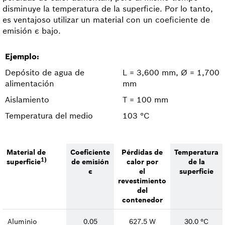
disminuye la temperatura de la superficie. Por lo tanto,
es ventajoso utilizar un material con un coeficiente de
emisión ε bajo.
Ejemplo:
Depósito de agua de
L = 3,600 mm, Ø = 1,700
alimentación
mm
Aislamiento
T = 100 mm
Temperatura del medio
103 °C
Material de
Coeficiente
Pérdidas de
Temperatura
1)
superficie
de emisión
calor por
de la
ε
el
superficie
revestimiento
del
contenedor
Aluminio
0.05
627.5 W
30.0 °C